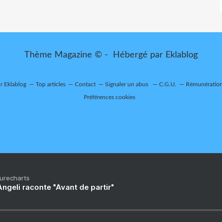
Thème Magazine © - Hébergé par
Eklablog
ur Eklablog
Top articles
Contact
Signaler un abus
C.G.U.
Rémunération 
Préférences cookies
Purecharts
ngeli raconte "Avant de partir"