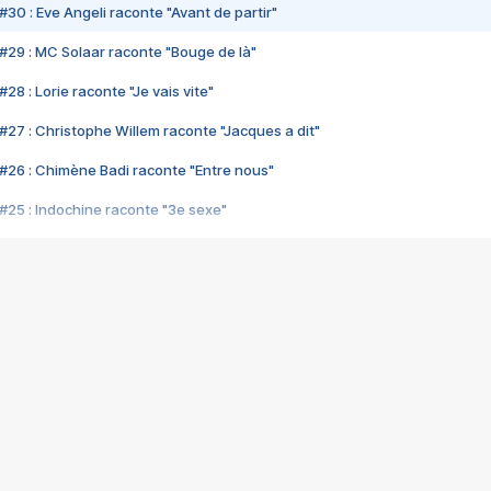
#30 : Eve Angeli raconte "Avant de partir"
#29 : MC Solaar raconte "Bouge de là"
28 : Lorie raconte "Je vais vite"
#27 : Christophe Willem raconte "Jacques a dit"
#26 : Chimène Badi raconte "Entre nous"
#25 : Indochine raconte "3e sexe"
#24 : Zaho raconte "C'est chelou"
#23 : Patrick Bruel raconte "Au café des délices"
#22 : Kyo raconte "Le chemin"
#21 : Nolwenn Leroy raconte "Cassé"
#20 : Patrick Hernandez raconte "Born to be alive"
#19 : Lorie raconte "Près de moi"
#18 : Michael Jones raconte "A nos actes manqués" (avec Jean-Jacque