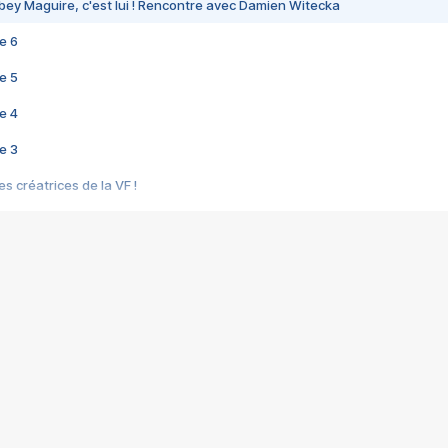
bey Maguire, c'est lui ! Rencontre avec Damien Witecka
e 6
e 5
e 4
e 3
s créatrices de la VF !
e 2
e 1
e Mektoub My Love arrive enfin ! Rencontre avec Shaïn Boumedine et Sal
i : après Toni en famille
elle réalise le bouleversant Dites lui que je l'aime
ais ! Rencontre autour de Vie privée de Rebecca Zlotowski
 de Marguerite, Grave... Rencontre avec Ella Rumpf