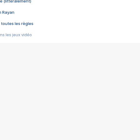
e (littéralement)
im Rayan
 toutes les règles
s les jeux vidéo
us choquant de Rockstar ? - Le scandale BULLY
e plus moche de Steam
du RÊVE tourne au CAUCHEMAR
pendant 8 heures
it… à tort
umiliés par un jeu vidéo
ire - Final Fantasy 8
ti un empire - Age of Empires
story DOFUS