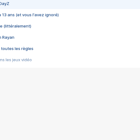
 DayZ
 a 13 ans (et vous l'avez ignoré)
e (littéralement)
im Rayan
 toutes les règles
s les jeux vidéo
us choquant de Rockstar ? - Le scandale BULLY
e plus moche de Steam
du RÊVE tourne au CAUCHEMAR
pendant 8 heures
it… à tort
umiliés par un jeu vidéo
ire - Final Fantasy 8