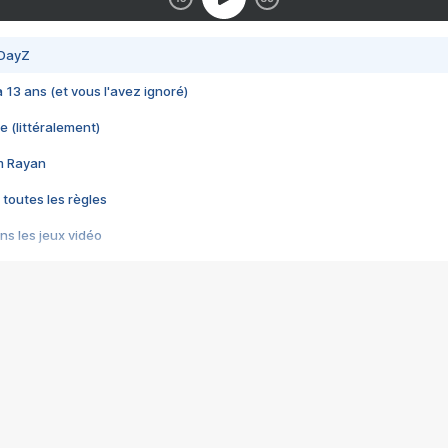
 DayZ
 a 13 ans (et vous l'avez ignoré)
e (littéralement)
im Rayan
 toutes les règles
s les jeux vidéo
us choquant de Rockstar ? - Le scandale BULLY
e plus moche de Steam
du RÊVE tourne au CAUCHEMAR
pendant 8 heures
it… à tort