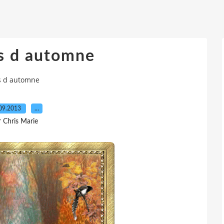
s d automne
s d automne
09.2013
…
r Chris Marie