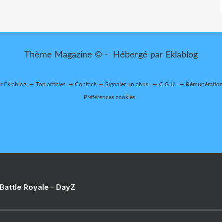
Thème Magazine © - Hébergé par
Eklablog
ur Eklablog
Top articles
Contact
Signaler un abus
C.G.U.
Rémunération 
Préférences cookies
 Battle Royale - DayZ