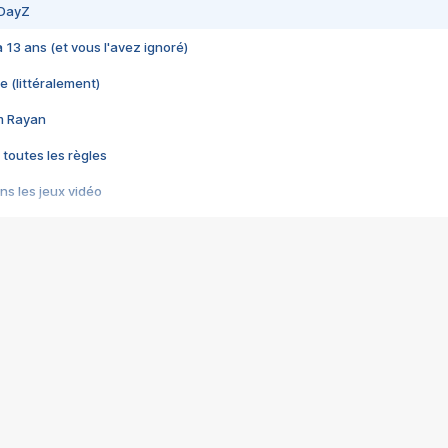
 DayZ
 a 13 ans (et vous l'avez ignoré)
e (littéralement)
im Rayan
 toutes les règles
s les jeux vidéo
us choquant de Rockstar ? - Le scandale BULLY
e plus moche de Steam
du RÊVE tourne au CAUCHEMAR
pendant 8 heures
it… à tort
umiliés par un jeu vidéo
ire - Final Fantasy 8