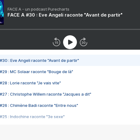
FACE A - un podcast Purecharts
FACE A #30 : Eve Angeli raconte "Avant de partir"
#30 : Eve Angeli raconte "Avant de partir"
#29 : MC Solaar raconte "Bouge de là"
28 : Lorie raconte "Je vais vite"
#27 : Christophe Willem raconte "Jacques a dit"
#26 : Chimène Badi raconte "Entre nous"
#25 : Indochine raconte "3e sexe"
#24 : Zaho raconte "C'est chelou"
#23 : Patrick Bruel raconte "Au café des délices"