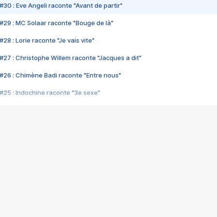
#30 : Eve Angeli raconte "Avant de partir"
#29 : MC Solaar raconte "Bouge de là"
28 : Lorie raconte "Je vais vite"
#27 : Christophe Willem raconte "Jacques a dit"
#26 : Chimène Badi raconte "Entre nous"
#25 : Indochine raconte "3e sexe"
#24 : Zaho raconte "C'est chelou"
#23 : Patrick Bruel raconte "Au café des délices"
#22 : Kyo raconte "Le chemin"
#21 : Nolwenn Leroy raconte "Cassé"
#20 : Patrick Hernandez raconte "Born to be alive"
#19 : Lorie raconte "Près de moi"
#18 : Michael Jones raconte "A nos actes manqués" (avec Jean-Jacque