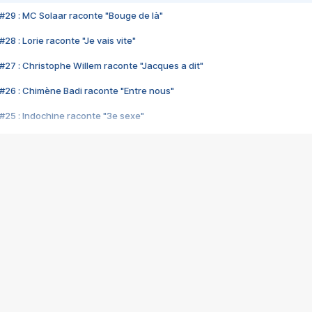
#29 : MC Solaar raconte "Bouge de là"
28 : Lorie raconte "Je vais vite"
#27 : Christophe Willem raconte "Jacques a dit"
#26 : Chimène Badi raconte "Entre nous"
#25 : Indochine raconte "3e sexe"
#24 : Zaho raconte "C'est chelou"
#23 : Patrick Bruel raconte "Au café des délices"
#22 : Kyo raconte "Le chemin"
#21 : Nolwenn Leroy raconte "Cassé"
#20 : Patrick Hernandez raconte "Born to be alive"
#19 : Lorie raconte "Près de moi"
#18 : Michael Jones raconte "A nos actes manqués" (avec Jean-Jacque