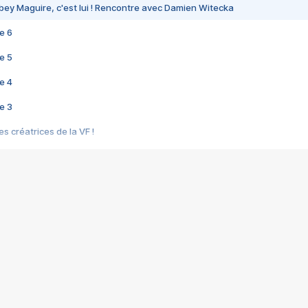
bey Maguire, c'est lui ! Rencontre avec Damien Witecka
e 6
e 5
e 4
e 3
s créatrices de la VF !
e 2
e 1
e Mektoub My Love arrive enfin ! Rencontre avec Shaïn Boumedine et Sal
i : après Toni en famille
elle réalise le bouleversant Dites lui que je l'aime
ais ! Rencontre autour de Vie privée de Rebecca Zlotowski
 de Marguerite, Grave... Rencontre avec Ella Rumpf