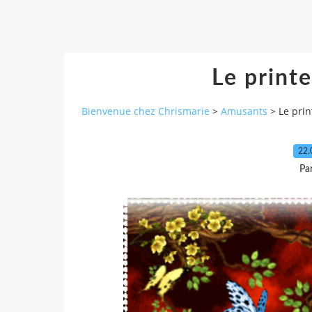
Le print
Bienvenue chez Chrismarie
>
Amusants
>
Le pri
22.
Pa