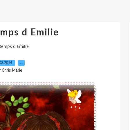
emps d Emilie
ntemps d Emilie
03.2014
…
r Chris Marie