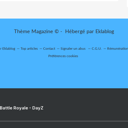
Thème Magazine © - Hébergé par
Eklablog
ur Eklablog
Top articles
Contact
Signaler un abus
C.G.U.
Rémunération 
Préférences cookies
 Battle Royale - DayZ