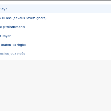
 DayZ
 a 13 ans (et vous l'avez ignoré)
e (littéralement)
im Rayan
 toutes les règles
s les jeux vidéo
us choquant de Rockstar ? - Le scandale BULLY
e plus moche de Steam
du RÊVE tourne au CAUCHEMAR
pendant 8 heures
it… à tort
umiliés par un jeu vidéo