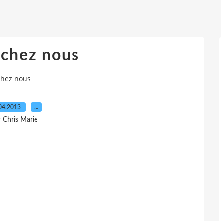
 chez nous
chez nous
04.2013
…
r Chris Marie