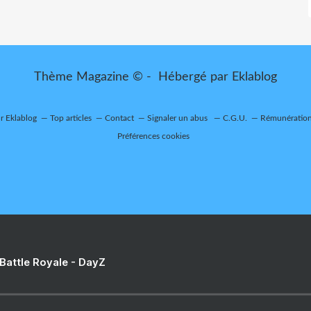
Thème Magazine © - Hébergé par
Eklablog
ur Eklablog
Top articles
Contact
Signaler un abus
C.G.U.
Rémunération 
Préférences cookies
 Battle Royale - DayZ