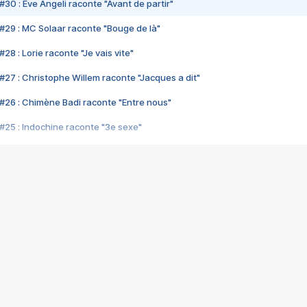
#30 : Eve Angeli raconte "Avant de partir"
#29 : MC Solaar raconte "Bouge de là"
28 : Lorie raconte "Je vais vite"
#27 : Christophe Willem raconte "Jacques a dit"
#26 : Chimène Badi raconte "Entre nous"
#25 : Indochine raconte "3e sexe"
#24 : Zaho raconte "C'est chelou"
#23 : Patrick Bruel raconte "Au café des délices"
#22 : Kyo raconte "Le chemin"
#21 : Nolwenn Leroy raconte "Cassé"
#20 : Patrick Hernandez raconte "Born to be alive"
#19 : Lorie raconte "Près de moi"
#18 : Michael Jones raconte "A nos actes manqués" (avec Jean-Jacque