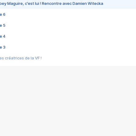
bey Maguire, c'est lui ! Rencontre avec Damien Witecka
e 6
e 5
e 4
e 3
s créatrices de la VF !
e 2
e 1
e Mektoub My Love arrive enfin ! Rencontre avec Shaïn Boumedine et Sal
i : après Toni en famille
elle réalise le bouleversant Dites lui que je l'aime
ais ! Rencontre autour de Vie privée de Rebecca Zlotowski
 de Marguerite, Grave... Rencontre avec Ella Rumpf