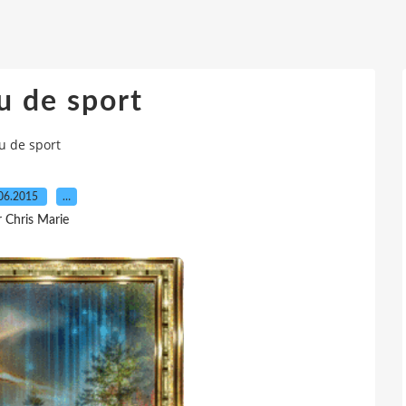
u de sport
u de sport
06.2015
…
r Chris Marie