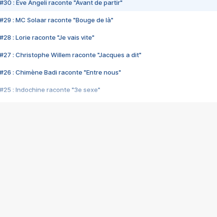
#30 : Eve Angeli raconte "Avant de partir"
#29 : MC Solaar raconte "Bouge de là"
28 : Lorie raconte "Je vais vite"
#27 : Christophe Willem raconte "Jacques a dit"
#26 : Chimène Badi raconte "Entre nous"
#25 : Indochine raconte "3e sexe"
#24 : Zaho raconte "C'est chelou"
#23 : Patrick Bruel raconte "Au café des délices"
#22 : Kyo raconte "Le chemin"
#21 : Nolwenn Leroy raconte "Cassé"
#20 : Patrick Hernandez raconte "Born to be alive"
#19 : Lorie raconte "Près de moi"
#18 : Michael Jones raconte "A nos actes manqués" (avec Jean-Jacque