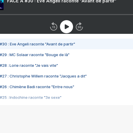
FACE A #30 : Eve Angeli raconte "Avant de partir"
#30 : Eve Angeli raconte "Avant de partir"
#29 : MC Solaar raconte "Bouge de là"
28 : Lorie raconte "Je vais vite"
#27 : Christophe Willem raconte "Jacques a dit"
#26 : Chimène Badi raconte "Entre nous"
#25 : Indochine raconte "3e sexe"
#24 : Zaho raconte "C'est chelou"
#23 : Patrick Bruel raconte "Au café des délices"
#22 : Kyo raconte "Le chemin"