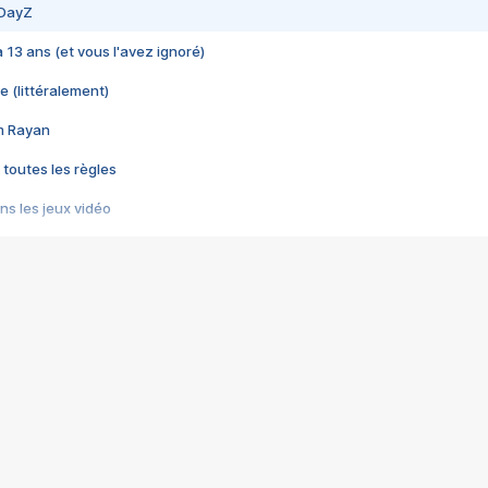
 DayZ
 a 13 ans (et vous l'avez ignoré)
e (littéralement)
im Rayan
 toutes les règles
s les jeux vidéo
us choquant de Rockstar ? - Le scandale BULLY
e plus moche de Steam
du RÊVE tourne au CAUCHEMAR
pendant 8 heures
it… à tort
umiliés par un jeu vidéo
ire - Final Fantasy 8