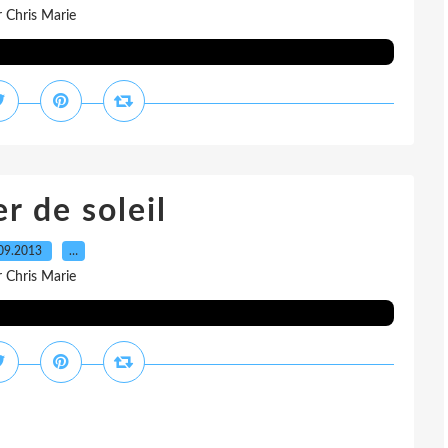
r Chris Marie
r de soleil
09.2013
…
r Chris Marie